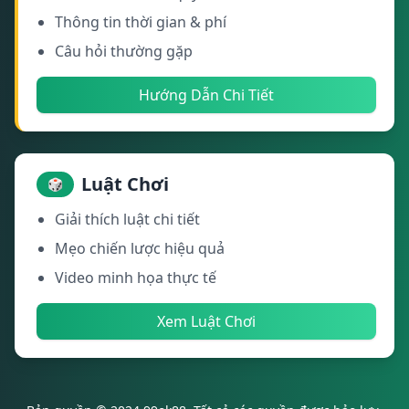
Thông tin thời gian & phí
Câu hỏi thường gặp
Hướng Dẫn Chi Tiết
Luật Chơi
🎲
Giải thích luật chi tiết
Mẹo chiến lược hiệu quả
Video minh họa thực tế
Xem Luật Chơi