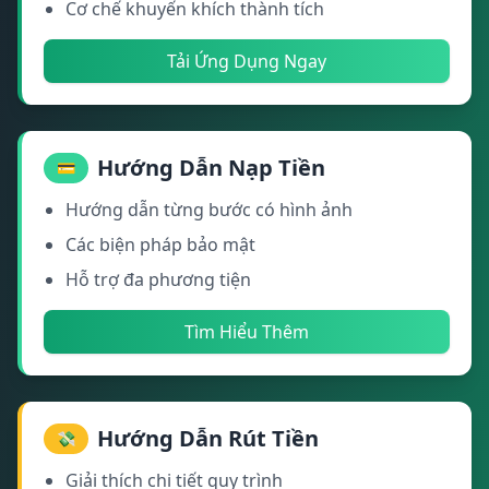
Cơ chế khuyến khích thành tích
Tải Ứng Dụng Ngay
Hướng Dẫn Nạp Tiền
💳
Hướng dẫn từng bước có hình ảnh
Các biện pháp bảo mật
Hỗ trợ đa phương tiện
Tìm Hiểu Thêm
Hướng Dẫn Rút Tiền
💸
Giải thích chi tiết quy trình